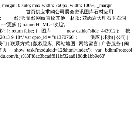
 { margin: 0 auto; max-width: 760px; width: 100%; _margin-
首页
供应
求购
公司
展会
资讯
图库
石材应用
:
纹理:
乱纹
网纹
直纹
其他
材质:
花岗岩
大理石
玉石
洞
TML=='更多'){ a.innerHTML='收起';
'; }; return false; }
图库
new dslide('slide_443912');
按
-18*/ var cpro_id = "u1370760";
供应
|
求购
|
公司
|
们 |
联系方式 |
版权隐私 |
网站地图 |
网站留言 |
广告服务 |
闽
首页
show_task('moduleid=12&html=index');
var _bdhmProtocol
hm.baidu.com/h.js%3Ff8ac3bcadf811bf32aa8188db1bb9e63'