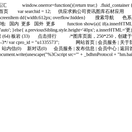
石汇
window.onerror=function(){return true;}
.fluid_container
首页
var searchid = 12;
供应
求购
公司
资讯
图库
石材应用
.screenItem dd{width:612px; overflow:hidden}
搜索导航
色系
地:
国内
更多
国外
更多
function show(a){ if(a.innerH
='auto'; }else{ a.previousSibling.style.height='40px'; a.innerHTML='更多
岩
(64)
板岩
(33)
点击排行
/*图库页面，250*250，创建于2013-9
/ var cpro_id = "u1335573";
网站首页 |
会员服务 |
关于我
站内信 (
0 )
新对话 (
0 )
会员服务 |
发布信息 |
会员中心 |
返回
://"); document.write(unescape("%3Cscript src='" + _bdhmProtocol + "