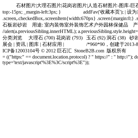
石材图片|大理石图片|花岗岩图片|人造石材图片-图库-巨
top:-15px; _margin-left:3px; }
addFav('
收藏本页
'); |
设为
.screen,.checkedBox,.screenItem{width:670px} .screen{margin:0;} 
石
板岩
砂岩
用途:
室内装饰
室外装饰
艺术
户外园林
保健品
产
//alert(a.previousSibling.innerHTML); a.previousSibling.style.height
分类浏览
大理石
(700)
花岗岩
(793)
玉石
(92)
洞石
(38)
砂
展会
|
资讯
|
图库
|
石材应用
|
/*960*90，创建于2013-8-3*
ICP备12003104号
© 2012 巨石汇 StoneB2B.com 版权所有
= (("https:" == document.location.protocol) ? " https://" : " http
type='text/javascript'%3E%3C/script%3E"));